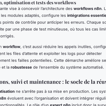
, optimisation et tests des workflows
vante vise à concevoir l’architecture des
workflows n8n
. 
 les modules adaptés, configure les
intégrations essentie
es points de contrôle pour anticiper les erreurs. Chaque s
te par une phase de test minutieuse, où tous les cas limi
corrigés.
un
workflow
, c’est aussi réduire les appels inutiles, config
nt les files d’attente et exploiter les logs pour détecter
ment les failles potentielles. Cette démarche améliore s
é
et la
robustesse
de l’ensemble du système automatisé.
ons, suivi et maintenance : le socle de la réu
tisation
ne s’arrête pas à sa mise en production. Les sy
n8n
évoluent avec l’organisation et doivent intégrer régu
onctionnalités. Le rôle d’un
expert n8n
inclut donc la surv