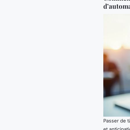
d’automa
Passer de 
et anticipati