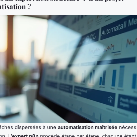
tisation ?
tâches dispersées à une
automatisation maîtrisée
nécessi
on. L’
expert n8n
procède étape par étape, chacune étant