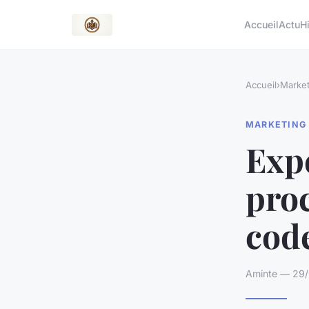
Accueil
Actu
H
Accueil
›
Market
MARKETING
Expe
pro
cod
Aminte — 29/