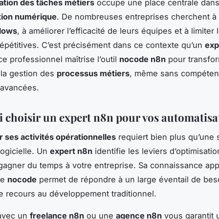
ation des tâches métiers
occupe une place centrale dans
tion numérique
. De nombreuses entreprises cherchent à f
lows
, à améliorer l’efficacité de leurs équipes et à limiter
épétitives. C’est précisément dans ce contexte qu’un
exp
 ce professionnel maîtrise l’outil
nocode n8n
pour transfo
la gestion des
processus métiers
, même sans compéte
 avancées.
 choisir un expert n8n pour vos automatisa
 ses activités opérationnelles
requiert bien plus qu’une 
 logicielle. Un
expert n8n
identifie les leviers d’optimisatio
gagner du temps à votre entreprise. Sa connaissance ap
me
nocode
permet de répondre à un large éventail de beso
 le recours au développement traditionnel.
 avec un
freelance n8n
ou une
agence n8n
vous garantit 