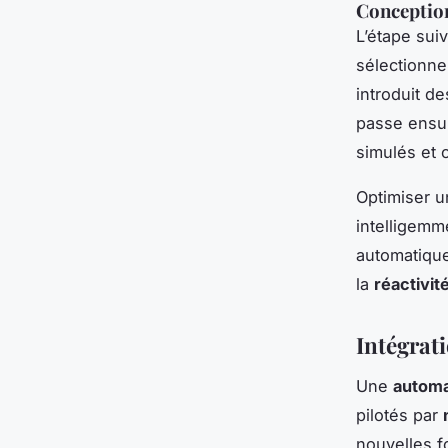
Conception
L’étape sui
sélectionne
introduit d
passe ensui
simulés et 
Optimiser 
intelligemme
automatique
la
réactivit
Intégrati
Une
automa
pilotés par
nouvelles f