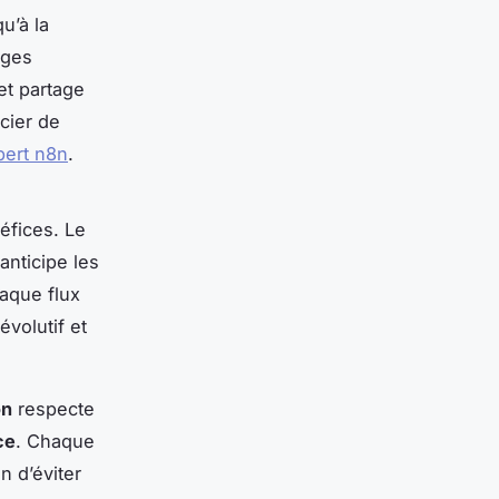
qu’à la
èges
et partage
cier de
pert n8n
.
fices. Le
anticipe les
haque flux
évolutif et
on
respecte
ce
. Chaque
n d’éviter