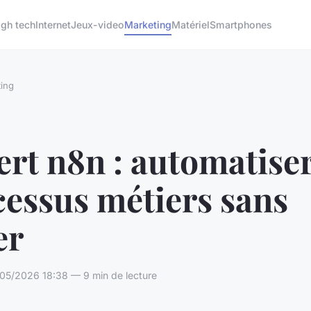
igh tech
Internet
Jeux-video
Marketing
Matériel
Smartphones
ing
rt n8n : automatiser
cessus métiers sans
er
05/2026 18:38 — 9 min de lecture