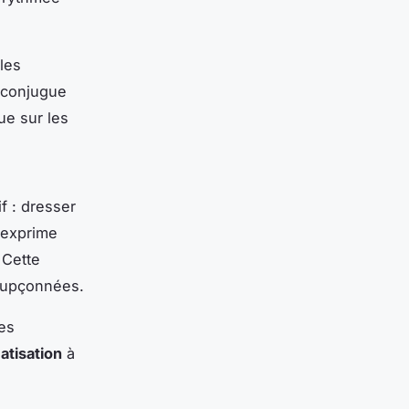
 les
i conjugue
ue sur les
if : dresser
 exprime
 Cette
oupçonnées.
es
atisation
à