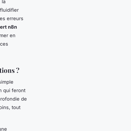
 la
luidifier
 les erreurs
ert n8n
rmer en
nces
tions ?
simple
n qui feront
profondie de
ins, tout
une