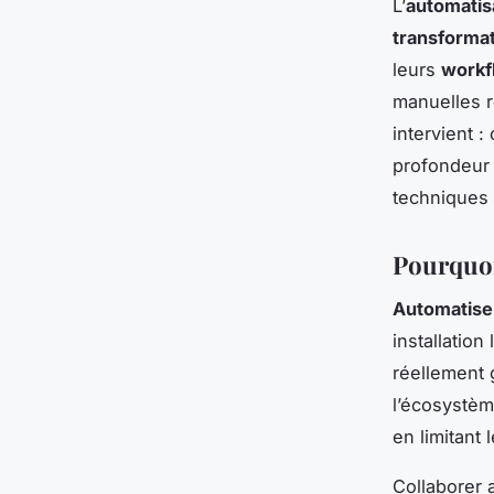
L’
automatis
transforma
leurs
workf
manuelles r
intervient :
profondeur 
techniques
Pourquoi
Automatiser
installation
réellement 
l’écosystè
en limitant
Collaborer