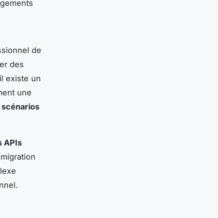
angements
ssionnel de
ser des
il existe un
ment une
s
scénarios
s APIs
 migration
plexe
nnel.