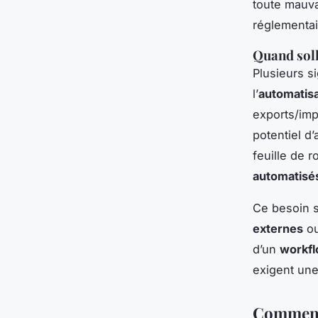
toute mauva
réglementai
Quand soll
Plusieurs s
l’
automatisa
exports/impo
potentiel d’
feuille de 
automatisé
Ce besoin s
externes
ou
d’un
workfl
exigent une
Comment 