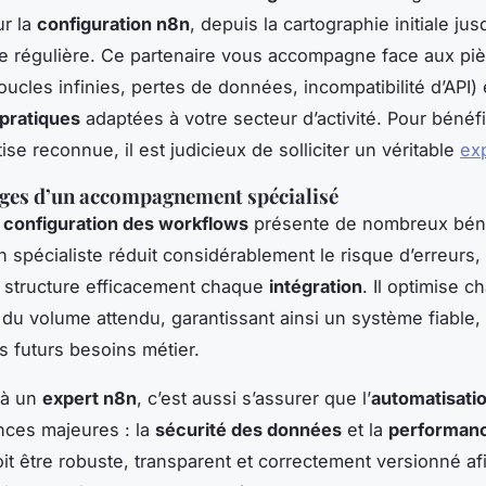
ur la
configuration n8n
, depuis la cartographie initiale jus
e régulière. Ce partenaire vous accompagne face aux pi
oucles infinies, pertes de données, incompatibilité d’API) 
pratiques
adaptées à votre secteur d’activité. Pour bénéfi
ise reconnue, il est judicieux de solliciter un véritable
ex
ges d’un accompagnement spécialisé
a
configuration des workflows
présente de nombreux béné
n spécialiste réduit considérablement le risque d’erreurs, 
 structure efficacement chaque
intégration
. Il optimise c
 du volume attendu, garantissant ainsi un système fiable, 
s futurs besoins métier.
 à un
expert n8n
, c’est aussi s’assurer que l’
automatisati
nces majeures : la
sécurité des données
et la
performan
it être robuste, transparent et correctement versionné afi