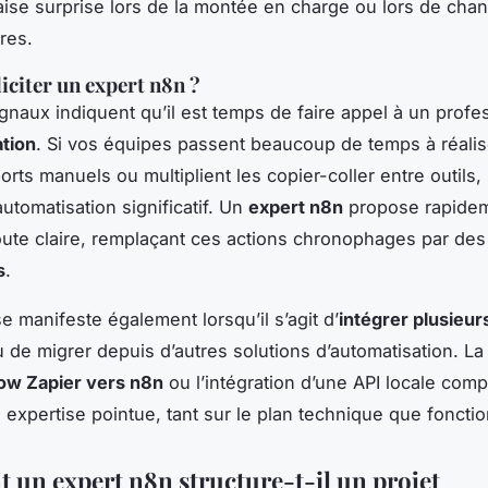
ise surprise lors de la montée en charge ou lors de ch
res.
iciter un expert n8n ?
ignaux indiquent qu’il est temps de faire appel à un profe
tion
. Si vos équipes passent beaucoup de temps à réali
rts manuels ou multiplient les copier-coller entre outils, 
automatisation significatif. Un
expert n8n
propose rapide
route claire, remplaçant ces actions chronophages par de
s
.
e manifeste également lorsqu’il s’agit d’
intégrer plusieur
 de migrer depuis d’autres solutions d’automatisation. La
ow Zapier vers n8n
ou l’intégration d’une API locale com
 expertise pointue, tant sur le plan technique que fonctio
un expert n8n structure-t-il un projet