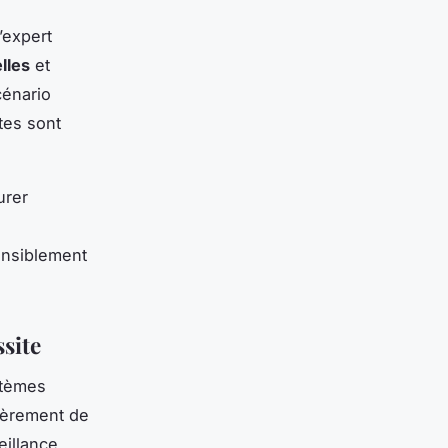
L’expert
lles
et
cénario
tes sont
urer
ensiblement
ssite
stèmes
lièrement de
eillance